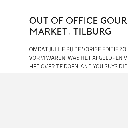
OUT OF OFFICE GOU
MARKET, TILBURG
OMDAT JULLIE BIJ DE VORIGE EDITIE Z
VORM WAREN, WAS HET AFGELOPEN VR
HET OVER TE DOEN. AND YOU GUYS DID
Bij binnenkomst konden jullie genieten van een overh
aangeboden door Jura Whisky
. Eenmaal plaatsg
buitenterrein van Gourmet Market werden jullie wa
tunes van Kahuna.
Vervolgens was het aan H4ZEL om jullie heupjes wat
we van haar gewend zijn, ging dit vlekkeloos