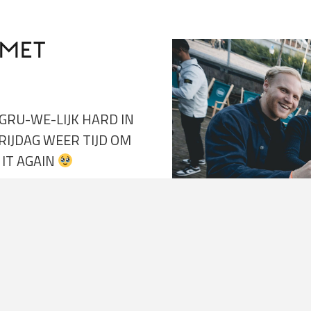
RMET
O GRU-WE-LIJK HARD IN
IJDAG WEER TIJD OM
 IT AGAIN
eerlijke Jura Sunset,
enomen op het prachtige
rm gemaakt door de heerlijke
 losser te krijgen. En zoals